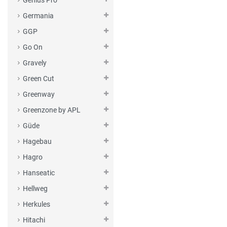
Genius Pro
Germania
GGP
Go On
Gravely
Green Cut
Greenway
Greenzone by APL
Güde
Hagebau
Hagro
Hanseatic
Hellweg
Herkules
Hitachi