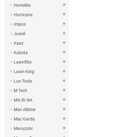
Homelite
Hurricane
Impos
Juwel
Kaaz
Kubota
Lawnflite
Lawn-King
Lux-Tools
M Tech
MA.RI.NA
Mac Allister
Mac Garda
Marazzini