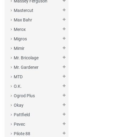
Massey Ferguson
Mastercut
Max Bahr
Merox
Migros
Mimir
Mr. Bricolage
Mr. Gardener
MTD
O.K.
Ogrod Plus
Okay
Pattfield
Pevec
Pilote 88