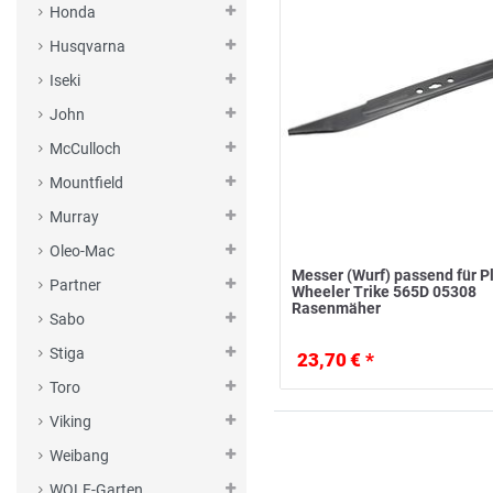
Honda
Husqvarna
Iseki
John
McCulloch
Mountfield
Murray
Oleo-Mac
Messer (Wurf) passend für P
Partner
Wheeler Trike 565D 05308
Rasenmäher
Sabo
Stiga
23,70 € *
Toro
Viking
Weibang
WOLF-Garten