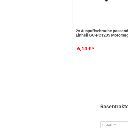
2x Auspuffschraube passend
Einhell GC-PC1235 Motorsä
6,14 € *
Rasentrakt
E-MAIL **