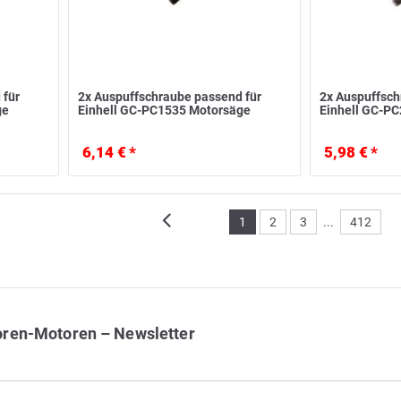
 für
2x Auspuffschraube passend für
2x Auspuffsch
ge
Einhell GC-PC1535 Motorsäge
Einhell GC-P
6,14 € *
5,98 € *
1
2
3
...
412
oren-Motoren – Newsletter