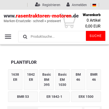
Registrieren
Anmelden
Warenkorb
www.
rasentraktoren-motoren
.de
0
Artikel
Marken-Ersatzeile - schnell + preiswert
Wunschliste
(0)
0,00 EUR
SUCHE
PLANTIFLOR
1638
1842
Basic
Basic
BM
BMR
ER
ER
BM
EM
46
46
395
1030
BMR 53
ER 1842-1
ERX 1500