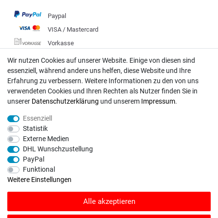
Paypal
VISA / Mastercard
Vorkasse
DHL
Wir nutzen Cookies auf unserer Website. Einige von diesen sind
essenziell, während andere uns helfen, diese Website und Ihre
Deutsche Post
Erfahrung zu verbessern. Weitere Informationen zu den von uns
verwendeten Cookies und Ihren Rechten als Nutzer finden Sie in
Bei Fragen wenden Sie sich direkt an unser Service-Team.
unserer
Daten­schutz­erklärung
und unserem
Impressum
.
Montag - Freitag, 09:00 - 18:00
Essenziell
info@rasentraktoren-motoren.de
Statistik
Externe Medien
MA-Versand GmbH, 53925 Kall, In der Laach 1-3
DHL Wunschzustellung
PayPal
Funktional
Weitere Einstellungen
Unser Unternehmen sammelt über den unabhängigen Dienstleister
Alle akzeptieren
SHOPVOTE Bewertungen. SHOPVOTE setzt automatische und manuelle
Maßnahmen ein, um Bewertungen zu verifizieren.
Informationen zur Echtheit
von Kundenbewertungen auf SHOPVOTE finden Sie hier
.