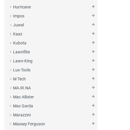
Hurricane
Impos
Juwel
Kaaz
Kubota
Lawnflite
Lawn-King
Lux-Tools
M Tech
MA.RI.NA
Mac Allister
Mac Garda
Marazzini
Massey Ferguson