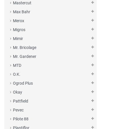
Mastercut
Max Bahr
Merox
Migros
Mimir
Mr. Bricolage
Mr. Gardener
MTD
O.K.
Ogrod Plus
Okay
Pattfield
Pevec
Pilote 88
Plantiflor