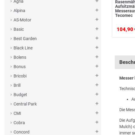
Agria
Rasenmäh
Aufsitzm
Alpina
Messerau
Tecomec
AS-Motor
104,90 
Basic
Best Garden
Black Line
Bolens
Besch
Bonus
Bricobi
Messer
Brill
Technis
Budget
A
Central Park
Die Mess
CMI
Die Aufg
Cobra
Mulch) o
Concord
immer sc