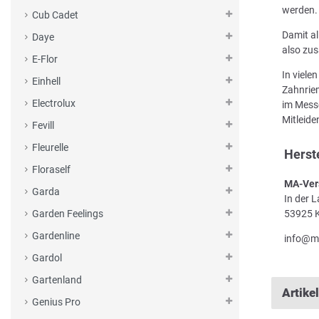
werden.
Cub Cadet
Damit al
Daye
also zus
E-Flor
In viele
Einhell
Zahnriem
Electrolux
im Messe
Mitleid
Fevill
Fleurelle
Herst
Floraself
MA-Ver
Garda
In der 
53925 K
Garden Feelings
Gardenline
info@m
Gardol
Gartenland
Artike
Genius Pro