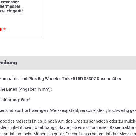
ermesser
ähermesser
swuchtgerät
€ *
reibung
kompatibel mit
Plus Big Wheeler Trike 515D 05307 Rasenmäher
che Daten (Angaben in mm):
usführung:
Wurf
er sind aus hochwertigem Werkzeugstahl, verschleißfest, hochwertig ge
abe des Messers ist es, je nach Art, das Gras zu schneiden oder zu mul
der High-Lift sein. Unabhängig davon, ob es sich um einen Rasentraktor 
harf ist, um beim Mähen ein gutes Ergebnis zu erhalten. Ist das Messer