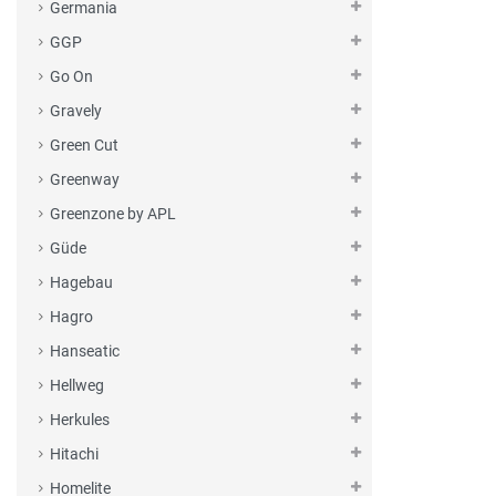
Germania
GGP
Go On
Gravely
Green Cut
Greenway
Greenzone by APL
Güde
Hagebau
Hagro
Hanseatic
Hellweg
Herkules
Hitachi
Homelite