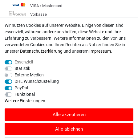
VISA / Mastercard
Vorkasse
DHL
Wir nutzen Cookies auf unserer Website. Einige von diesen sind
essenziell, während andere uns helfen, diese Website und Ihre
Deutsche Post
Erfahrung zu verbessern. Weitere Informationen zu den von uns
verwendeten Cookies und Ihren Rechten als Nutzer finden Sie in
Bei Fragen wenden Sie sich direkt an unser Service-Team.
unserer
Daten­schutz­erklärung
und unserem
Impressum
.
Montag - Freitag, 09:00 - 18:00
Essenziell
info@rasentraktoren-motoren.de
Statistik
Externe Medien
MA-Versand GmbH, 53925 Kall, In der Laach 1-3
DHL Wunschzustellung
PayPal
Funktional
Weitere Einstellungen
Unser Unternehmen sammelt über den unabhängigen Dienstleister
Alle akzeptieren
SHOPVOTE Bewertungen. SHOPVOTE setzt automatische und manuelle
Maßnahmen ein, um Bewertungen zu verifizieren.
Informationen zur Echtheit
von Kundenbewertungen auf SHOPVOTE finden Sie hier
.
Alle ablehnen