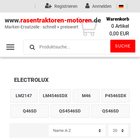
Registrieren
Anmelden
Warenkorb
www.
rasentraktoren-motoren
.de
0
Artikel
Marken-Ersatzeile - schnell + preiswert
Wunschliste
(0)
0,00 EUR
SUCHE
ELECTROLUX
LM2147
LM4546SDX
M46
P4546SDX
Q46SD
QS4546SD
QS46SD