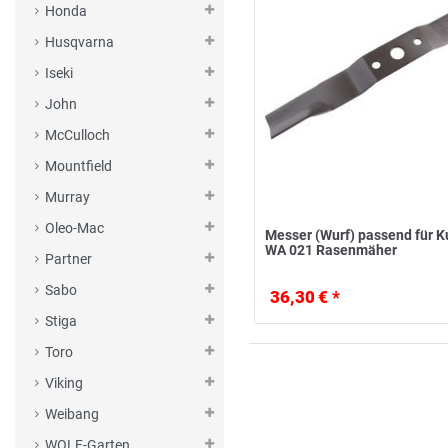
Honda
Husqvarna
Iseki
John
McCulloch
Mountfield
Murray
Oleo-Mac
Messer (Wurf) passend für 
WA 021 Rasenmäher
Partner
Sabo
36,30 € *
Stiga
Toro
Viking
Weibang
WOLF-Garten