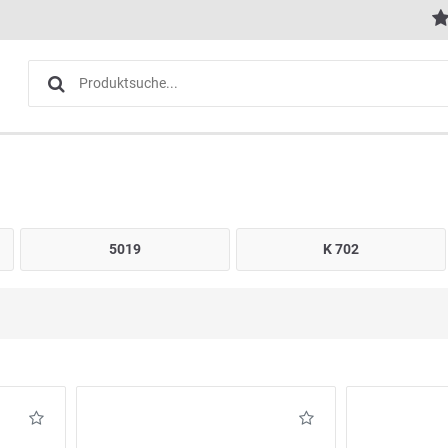
5019
K 702