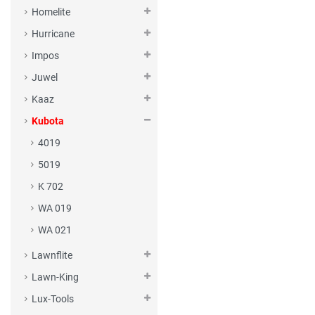
Homelite
Hurricane
Impos
Juwel
Kaaz
Kubota
4019
5019
K 702
WA 019
WA 021
Lawnflite
Lawn-King
Lux-Tools