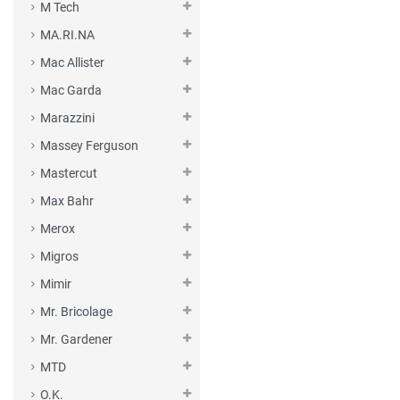
M Tech
MA.RI.NA
Mac Allister
Mac Garda
Marazzini
Massey Ferguson
Mastercut
Max Bahr
Merox
Migros
Mimir
Mr. Bricolage
Mr. Gardener
MTD
O.K.