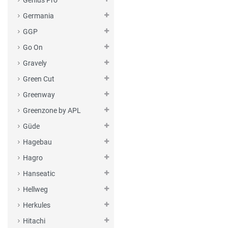
Genius Pro
Germania
GGP
Go On
Gravely
Green Cut
Greenway
Greenzone by APL
Güde
Hagebau
Hagro
Hanseatic
Hellweg
Herkules
Hitachi