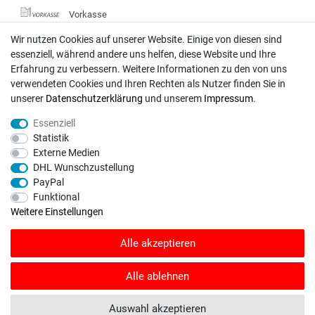
Vorkasse
DHL
Wir nutzen Cookies auf unserer Website. Einige von diesen sind
Deutsche Post
essenziell, während andere uns helfen, diese Website und Ihre
Erfahrung zu verbessern. Weitere Informationen zu den von uns
verwendeten Cookies und Ihren Rechten als Nutzer finden Sie in
Bei Fragen wenden Sie sich direkt an unser Service-Team.
unserer
Daten­schutz­erklärung
und unserem
Impressum
.
Montag - Freitag, 09:00 - 18:00
Essenziell
info@rasentraktoren-motoren.de
Statistik
Externe Medien
MA-Versand GmbH, 53925 Kall, In der Laach 1-3
DHL Wunschzustellung
PayPal
Funktional
Weitere Einstellungen
Unser Unternehmen sammelt über den unabhängigen Dienstleister
Alle akzeptieren
SHOPVOTE Bewertungen. SHOPVOTE setzt automatische und manuelle
Maßnahmen ein, um Bewertungen zu verifizieren.
Informationen zur Echtheit
von Kundenbewertungen auf SHOPVOTE finden Sie hier
.
Alle ablehnen
© Copyright 2026 | Alle Rechte vorbehalten. - Rasentraktoren-Motoren | Realisation
Auswahl akzeptieren