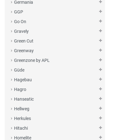
Germania
GGP
Go On
Gravely
Green Cut
Greenway
Greenzone by APL
Güde
Hagebau
Hagro
Hanseatic
Hellweg
Herkules
Hitachi
Homelite