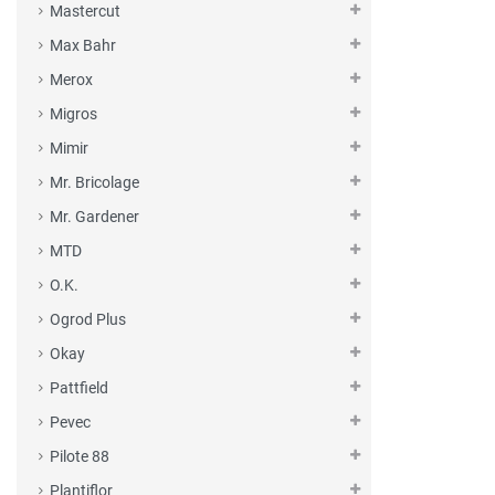
Mastercut
Max Bahr
Merox
Migros
Mimir
Mr. Bricolage
Mr. Gardener
MTD
O.K.
Ogrod Plus
Okay
Pattfield
Pevec
Pilote 88
Plantiflor