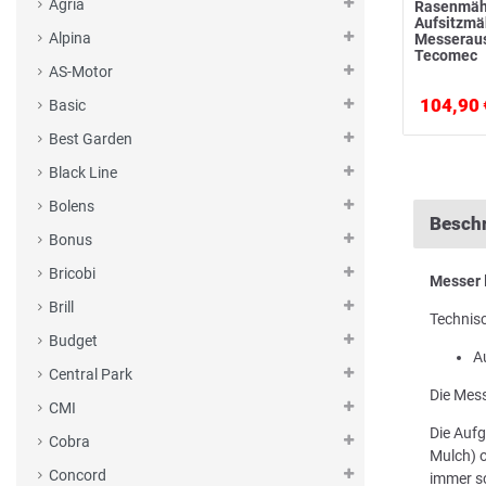
Agria
Rasenmäh
Aufsitzm
Alpina
Messerau
Tecomec
AS-Motor
104,90 
Basic
Best Garden
Black Line
Bolens
Besch
Bonus
Bricobi
Messer
Brill
Technis
Budget
A
Central Park
Die Mess
CMI
Die Aufg
Cobra
Mulch) o
Concord
immer sc