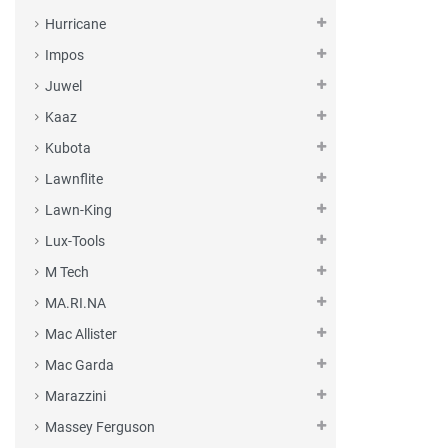
Hurricane
Impos
Juwel
Kaaz
Kubota
Lawnflite
Lawn-King
Lux-Tools
M Tech
MA.RI.NA
Mac Allister
Mac Garda
Marazzini
Massey Ferguson