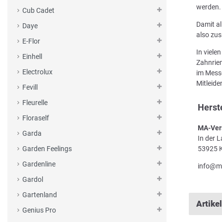
werden.
Cub Cadet
Damit al
Daye
also zus
E-Flor
In viele
Einhell
Zahnriem
Electrolux
im Messe
Mitleid
Fevill
Fleurelle
Herst
Floraself
MA-Ver
Garda
In der 
53925 K
Garden Feelings
Gardenline
info@m
Gardol
Gartenland
Artike
Genius Pro