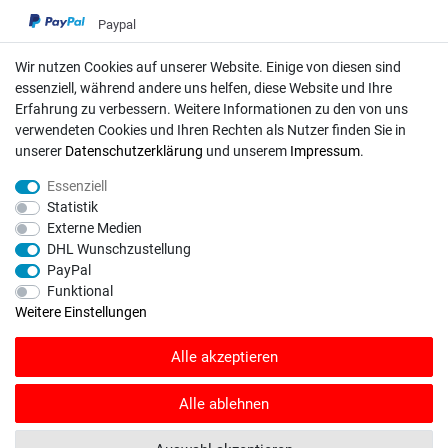
Paypal
VISA / Mastercard
Wir nutzen Cookies auf unserer Website. Einige von diesen sind
Vorkasse
essenziell, während andere uns helfen, diese Website und Ihre
DHL
Erfahrung zu verbessern. Weitere Informationen zu den von uns
verwendeten Cookies und Ihren Rechten als Nutzer finden Sie in
Deutsche Post
unserer
Daten­schutz­erklärung
und unserem
Impressum
.
Essenziell
Bei Fragen wenden Sie sich direkt an unser Service-Team.
Statistik
Montag - Freitag, 09:00 - 18:00
Externe Medien
DHL Wunschzustellung
info@rasentraktoren-motoren.de
PayPal
Funktional
MA-Versand GmbH, 53925 Kall, In der Laach 1-3
Weitere Einstellungen
Alle akzeptieren
Unser Unternehmen sammelt über den unabhängigen Dienstleister
Alle ablehnen
SHOPVOTE Bewertungen. SHOPVOTE setzt automatische und manuelle
Maßnahmen ein, um Bewertungen zu verifizieren.
Informationen zur Echtheit
von Kundenbewertungen auf SHOPVOTE finden Sie hier
.