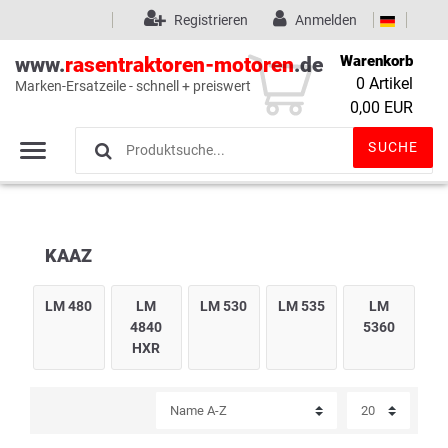
Registrieren
Anmelden
Warenkorb
www.
rasentraktoren-motoren
.de
0
Artikel
Marken-Ersatzeile - schnell + preiswert
Wunschliste
(0)
0,00 EUR
SUCHE
KAAZ
LM 480
LM
LM 530
LM 535
LM
4840
5360
HXR