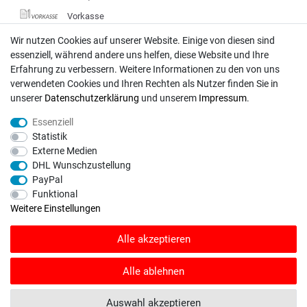
Vorkasse
DHL
Wir nutzen Cookies auf unserer Website. Einige von diesen sind
essenziell, während andere uns helfen, diese Website und Ihre
Deutsche Post
Erfahrung zu verbessern. Weitere Informationen zu den von uns
verwendeten Cookies und Ihren Rechten als Nutzer finden Sie in
Bei Fragen wenden Sie sich direkt an unser Service-Team.
unserer
Daten­schutz­erklärung
und unserem
Impressum
.
Montag - Freitag, 09:00 - 18:00
Essenziell
info@rasentraktoren-motoren.de
Statistik
Externe Medien
MA-Versand GmbH, 53925 Kall, In der Laach 1-3
DHL Wunschzustellung
PayPal
Funktional
Weitere Einstellungen
Unser Unternehmen sammelt über den unabhängigen Dienstleister
Alle akzeptieren
SHOPVOTE Bewertungen. SHOPVOTE setzt automatische und manuelle
Maßnahmen ein, um Bewertungen zu verifizieren.
Informationen zur Echtheit
von Kundenbewertungen auf SHOPVOTE finden Sie hier
.
Alle ablehnen
© Copyright 2026 | Alle Rechte vorbehalten. - Rasentraktoren-Motoren | Realisation
Auswahl akzeptieren