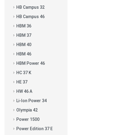
HB Campus 32
HB Campus 46
HBM 36
HBM 37
HBM 40
HBM 46
HBM Power 46
HC 37 K
HE 37
HW 46 A
Li-Ion Power 34
Olympia 42
Power 1500
Power Edition 37 E