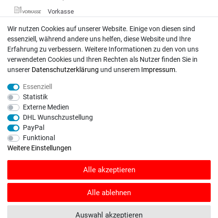
Vorkasse
DHL
Wir nutzen Cookies auf unserer Website. Einige von diesen sind
essenziell, während andere uns helfen, diese Website und Ihre
Deutsche Post
Erfahrung zu verbessern. Weitere Informationen zu den von uns
verwendeten Cookies und Ihren Rechten als Nutzer finden Sie in
Bei Fragen wenden Sie sich direkt an unser Service-Team.
unserer
Daten­schutz­erklärung
und unserem
Impressum
.
Montag - Freitag, 09:00 - 18:00
Essenziell
info@rasentraktoren-motoren.de
Statistik
Externe Medien
MA-Versand GmbH, 53925 Kall, In der Laach 1-3
DHL Wunschzustellung
PayPal
Funktional
Weitere Einstellungen
Unser Unternehmen sammelt über den unabhängigen Dienstleister
Alle akzeptieren
SHOPVOTE Bewertungen. SHOPVOTE setzt automatische und manuelle
Maßnahmen ein, um Bewertungen zu verifizieren.
Informationen zur Echtheit
von Kundenbewertungen auf SHOPVOTE finden Sie hier
.
Alle ablehnen
© Copyright 2026 | Alle Rechte vorbehalten. - Rasentraktoren-Motoren | Realisation
Auswahl akzeptieren