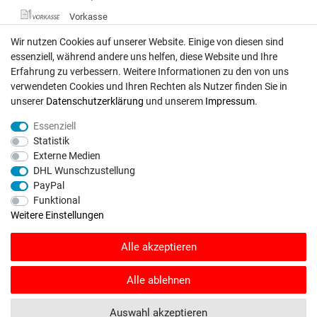
Vorkasse
DHL
Wir nutzen Cookies auf unserer Website. Einige von diesen sind
essenziell, während andere uns helfen, diese Website und Ihre
Deutsche Post
Erfahrung zu verbessern. Weitere Informationen zu den von uns
verwendeten Cookies und Ihren Rechten als Nutzer finden Sie in
Bei Fragen wenden Sie sich direkt an unser Service-Team.
unserer
Daten­schutz­erklärung
und unserem
Impressum
.
Montag - Freitag, 09:00 - 18:00
Essenziell
info@rasentraktoren-motoren.de
Statistik
Externe Medien
MA-Versand GmbH, 53925 Kall, In der Laach 1-3
DHL Wunschzustellung
PayPal
Funktional
Weitere Einstellungen
Unser Unternehmen sammelt über den unabhängigen Dienstleister
Alle akzeptieren
SHOPVOTE Bewertungen. SHOPVOTE setzt automatische und manuelle
Maßnahmen ein, um Bewertungen zu verifizieren.
Informationen zur Echtheit
von Kundenbewertungen auf SHOPVOTE finden Sie hier
.
Alle ablehnen
© Copyright 2026 | Alle Rechte vorbehalten. - Rasentraktoren-Motoren | Realisation
Auswahl akzeptieren