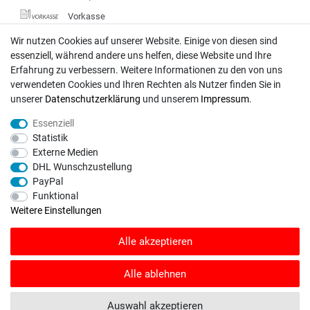
Vorkasse
DHL
Wir nutzen Cookies auf unserer Website. Einige von diesen sind
essenziell, während andere uns helfen, diese Website und Ihre
Deutsche Post
Erfahrung zu verbessern. Weitere Informationen zu den von uns
verwendeten Cookies und Ihren Rechten als Nutzer finden Sie in
Bei Fragen wenden Sie sich direkt an unser Service-Team.
unserer
Daten­schutz­erklärung
und unserem
Impressum
.
Montag - Freitag, 09:00 - 18:00
Essenziell
info@rasentraktoren-motoren.de
Statistik
Externe Medien
MA-Versand GmbH, 53925 Kall, In der Laach 1-3
DHL Wunschzustellung
PayPal
Funktional
Weitere Einstellungen
Unser Unternehmen sammelt über den unabhängigen Dienstleister
Alle akzeptieren
SHOPVOTE Bewertungen. SHOPVOTE setzt automatische und manuelle
Maßnahmen ein, um Bewertungen zu verifizieren.
Informationen zur Echtheit
von Kundenbewertungen auf SHOPVOTE finden Sie hier
.
Alle ablehnen
© Copyright 2026 | Alle Rechte vorbehalten. - Rasentraktoren-Motoren | Realisation
Auswahl akzeptieren