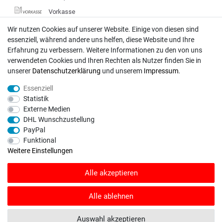
Vorkasse
DHL
Wir nutzen Cookies auf unserer Website. Einige von diesen sind
essenziell, während andere uns helfen, diese Website und Ihre
Deutsche Post
Erfahrung zu verbessern. Weitere Informationen zu den von uns
verwendeten Cookies und Ihren Rechten als Nutzer finden Sie in
Bei Fragen wenden Sie sich direkt an unser Service-Team.
unserer
Daten­schutz­erklärung
und unserem
Impressum
.
Montag - Freitag, 09:00 - 18:00
Essenziell
info@rasentraktoren-motoren.de
Statistik
Externe Medien
MA-Versand GmbH, 53925 Kall, In der Laach 1-3
DHL Wunschzustellung
PayPal
Funktional
Weitere Einstellungen
Unser Unternehmen sammelt über den unabhängigen Dienstleister
Alle akzeptieren
SHOPVOTE Bewertungen. SHOPVOTE setzt automatische und manuelle
Maßnahmen ein, um Bewertungen zu verifizieren.
Informationen zur Echtheit
von Kundenbewertungen auf SHOPVOTE finden Sie hier
.
Alle ablehnen
© Copyright 2026 | Alle Rechte vorbehalten. - Rasentraktoren-Motoren | Realisation
Auswahl akzeptieren