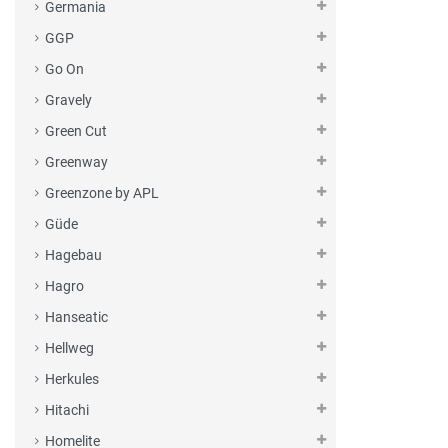
Germania
GGP
Go On
Gravely
Green Cut
Greenway
Greenzone by APL
Güde
Hagebau
Hagro
Hanseatic
Hellweg
Herkules
Hitachi
Homelite