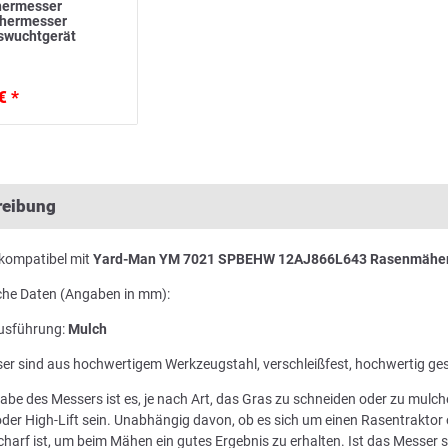
ermesser
ähermesser
swuchtgerät
€ *
reibung
kompatibel mit
Yard-Man YM 7021 SPBEHW 12AJ866L643 Rasenmähe
che Daten (Angaben in mm):
usführung:
Mulch
er sind aus hochwertigem Werkzeugstahl, verschleißfest, hochwertig ge
abe des Messers ist es, je nach Art, das Gras zu schneiden oder zu mul
der High-Lift sein. Unabhängig davon, ob es sich um einen Rasentraktor 
harf ist, um beim Mähen ein gutes Ergebnis zu erhalten. Ist das Messer