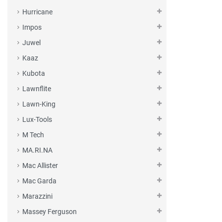
Hurricane
Impos
Juwel
Kaaz
Kubota
Lawnflite
Lawn-King
Lux-Tools
M Tech
MA.RI.NA
Mac Allister
Mac Garda
Marazzini
Massey Ferguson