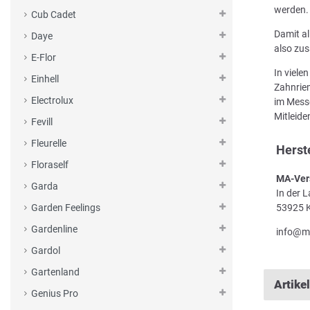
werden.
Cub Cadet
Damit al
Daye
also zus
E-Flor
In viele
Einhell
Zahnriem
Electrolux
im Messe
Mitleid
Fevill
Fleurelle
Herst
Floraself
MA-Ver
Garda
In der 
53925 K
Garden Feelings
Gardenline
info@m
Gardol
Gartenland
Artike
Genius Pro