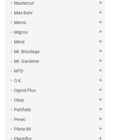
Mastercut
Max Bahr
Merox
Migros
Mimir
Mr. Bricolage
Mr. Gardener
MTD
O.K.
Ogrod Plus
Okay
Pattfield
Pevec
Pilote 88
Plantiflor