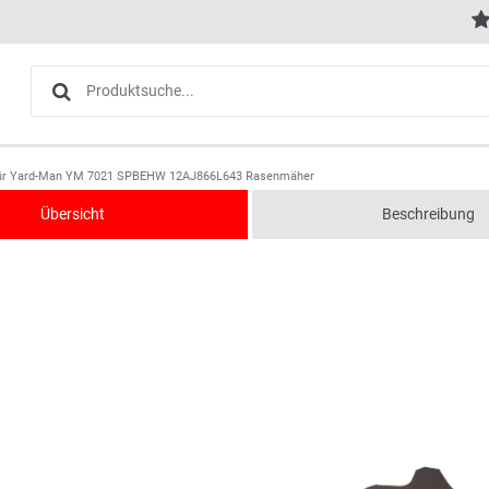
für Yard-Man YM 7021 SPBEHW 12AJ866L643 Rasenmäher
Übersicht
Beschreibung