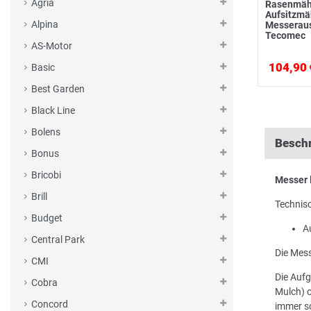
Agria
Rasenmäh
Aufsitzm
Alpina
Messerau
Tecomec
AS-Motor
104,90 
Basic
Best Garden
Black Line
Bolens
Besch
Bonus
Bricobi
Messer
Brill
Technis
Budget
A
Central Park
Die Mess
CMI
Die Aufg
Cobra
Mulch) o
Concord
immer sc