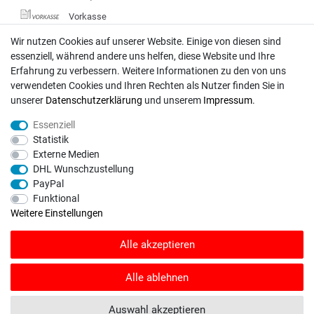
Vorkasse
DHL
Wir nutzen Cookies auf unserer Website. Einige von diesen sind
essenziell, während andere uns helfen, diese Website und Ihre
Deutsche Post
Erfahrung zu verbessern. Weitere Informationen zu den von uns
verwendeten Cookies und Ihren Rechten als Nutzer finden Sie in
Bei Fragen wenden Sie sich direkt an unser Service-Team.
unserer
Daten­schutz­erklärung
und unserem
Impressum
.
Montag - Freitag, 09:00 - 18:00
Essenziell
info@rasentraktoren-motoren.de
Statistik
Externe Medien
MA-Versand GmbH, 53925 Kall, In der Laach 1-3
DHL Wunschzustellung
PayPal
Funktional
Weitere Einstellungen
Unser Unternehmen sammelt über den unabhängigen Dienstleister
Alle akzeptieren
SHOPVOTE Bewertungen. SHOPVOTE setzt automatische und manuelle
Maßnahmen ein, um Bewertungen zu verifizieren.
Informationen zur Echtheit
von Kundenbewertungen auf SHOPVOTE finden Sie hier
.
Alle ablehnen
© Copyright 2026 | Alle Rechte vorbehalten. - Rasentraktoren-Motoren | Realisation
Auswahl akzeptieren