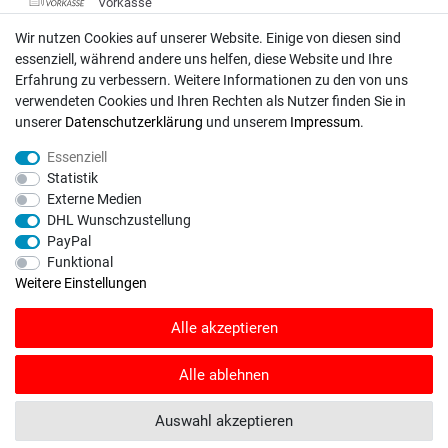
Vorkasse
DHL
Wir nutzen Cookies auf unserer Website. Einige von diesen sind
essenziell, während andere uns helfen, diese Website und Ihre
Deutsche Post
Erfahrung zu verbessern. Weitere Informationen zu den von uns
verwendeten Cookies und Ihren Rechten als Nutzer finden Sie in
Bei Fragen wenden Sie sich direkt an unser Service-Team.
unserer
Daten­schutz­erklärung
und unserem
Impressum
.
Montag - Freitag, 09:00 - 18:00
Essenziell
info@rasentraktoren-motoren.de
Statistik
Externe Medien
MA-Versand GmbH, 53925 Kall, In der Laach 1-3
DHL Wunschzustellung
PayPal
Funktional
Weitere Einstellungen
Unser Unternehmen sammelt über den unabhängigen Dienstleister
Alle akzeptieren
SHOPVOTE Bewertungen. SHOPVOTE setzt automatische und manuelle
Maßnahmen ein, um Bewertungen zu verifizieren.
Informationen zur Echtheit
von Kundenbewertungen auf SHOPVOTE finden Sie hier
.
Alle ablehnen
© Copyright 2026 | Alle Rechte vorbehalten. - Rasentraktoren-Motoren | Realisation
Auswahl akzeptieren
colornativ /