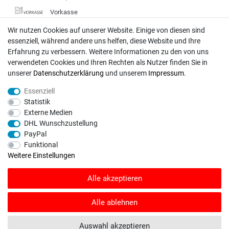
Vorkasse
DHL
Wir nutzen Cookies auf unserer Website. Einige von diesen sind
essenziell, während andere uns helfen, diese Website und Ihre
Deutsche Post
Erfahrung zu verbessern. Weitere Informationen zu den von uns
verwendeten Cookies und Ihren Rechten als Nutzer finden Sie in
Bei Fragen wenden Sie sich direkt an unser Service-Team.
unserer
Daten­schutz­erklärung
und unserem
Impressum
.
Montag - Freitag, 09:00 - 18:00
Essenziell
info@rasentraktoren-motoren.de
Statistik
Externe Medien
MA-Versand GmbH, 53925 Kall, In der Laach 1-3
DHL Wunschzustellung
PayPal
Funktional
Weitere Einstellungen
Unser Unternehmen sammelt über den unabhängigen Dienstleister
Alle akzeptieren
SHOPVOTE Bewertungen. SHOPVOTE setzt automatische und manuelle
Maßnahmen ein, um Bewertungen zu verifizieren.
Informationen zur Echtheit
von Kundenbewertungen auf SHOPVOTE finden Sie hier
.
Alle ablehnen
© Copyright 2026 | Alle Rechte vorbehalten. - Rasentraktoren-Motoren | Realisation
Auswahl akzeptieren