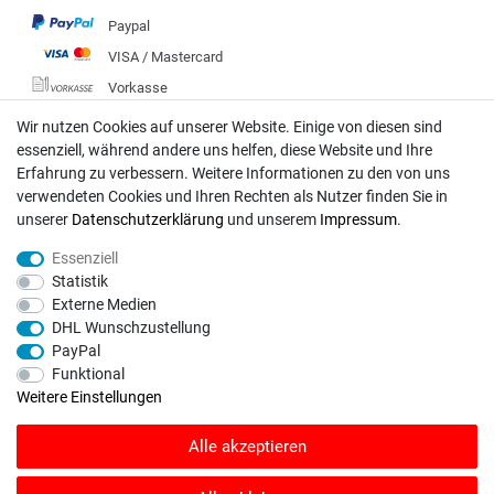
Paypal
VISA / Mastercard
Vorkasse
DHL
Wir nutzen Cookies auf unserer Website. Einige von diesen sind
essenziell, während andere uns helfen, diese Website und Ihre
Deutsche Post
Erfahrung zu verbessern. Weitere Informationen zu den von uns
verwendeten Cookies und Ihren Rechten als Nutzer finden Sie in
Bei Fragen wenden Sie sich direkt an unser Service-Team.
unserer
Daten­schutz­erklärung
und unserem
Impressum
.
Montag - Freitag, 09:00 - 18:00
Essenziell
info@rasentraktoren-motoren.de
Statistik
Externe Medien
MA-Versand GmbH, 53925 Kall, In der Laach 1-3
DHL Wunschzustellung
PayPal
Funktional
Weitere Einstellungen
Unser Unternehmen sammelt über den unabhängigen Dienstleister
Alle akzeptieren
SHOPVOTE Bewertungen. SHOPVOTE setzt automatische und manuelle
Maßnahmen ein, um Bewertungen zu verifizieren.
Informationen zur Echtheit
von Kundenbewertungen auf SHOPVOTE finden Sie hier
.