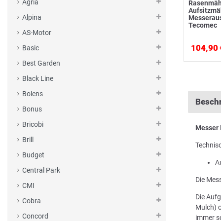
Agria
Rasenmäh
Aufsitzm
Alpina
Messerau
Tecomec
AS-Motor
104,90 
Basic
Best Garden
Black Line
Bolens
Besch
Bonus
Bricobi
Messer
Brill
Technis
Budget
A
Central Park
Die Mess
CMI
Die Aufg
Cobra
Mulch) o
Concord
immer sc