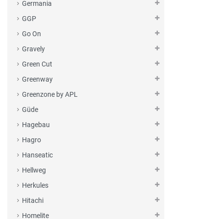
Germania
GGP
Go On
Gravely
Green Cut
Greenway
Greenzone by APL
Güde
Hagebau
Hagro
Hanseatic
Hellweg
Herkules
Hitachi
Homelite