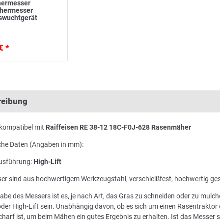
ermesser
ähermesser
swuchtgerät
€ *
reibung
kompatibel mit
Raiffeisen RE 38-12 18C-F0J-628 Rasenmäher
che Daten (Angaben in mm):
usführung:
High-Lift
er sind aus hochwertigem Werkzeugstahl, verschleißfest, hochwertig ge
abe des Messers ist es, je nach Art, das Gras zu schneiden oder zu mul
der High-Lift sein. Unabhängig davon, ob es sich um einen Rasentraktor 
harf ist, um beim Mähen ein gutes Ergebnis zu erhalten. Ist das Messer