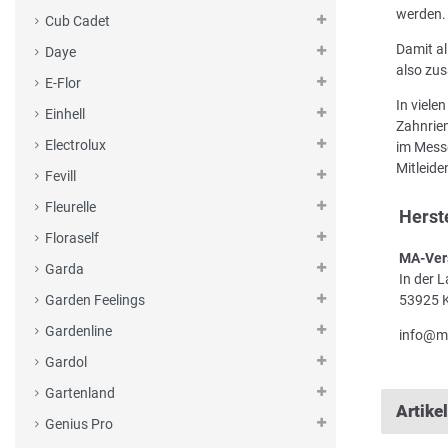
werden.
Cub Cadet
Damit al
Daye
also zus
E-Flor
In viele
Einhell
Zahnriem
Electrolux
im Messe
Mitleid
Fevill
Fleurelle
Herst
Floraself
MA-Ver
Garda
In der 
53925 K
Garden Feelings
Gardenline
info@m
Gardol
Gartenland
Artike
Genius Pro