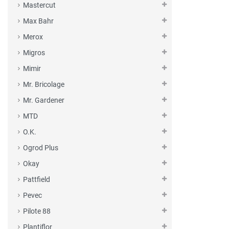
Mastercut
Max Bahr
Merox
Migros
Mimir
Mr. Bricolage
Mr. Gardener
MTD
O.K.
Ogrod Plus
Okay
Pattfield
Pevec
Pilote 88
Plantiflor