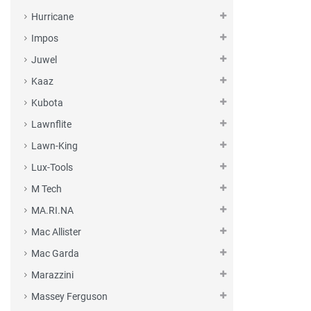
Hurricane
Impos
Juwel
Kaaz
Kubota
Lawnflite
Lawn-King
Lux-Tools
M Tech
MA.RI.NA
Mac Allister
Mac Garda
Marazzini
Massey Ferguson