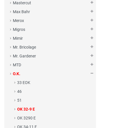
Mastercut
Max Bahr
Merox
Migros
Mimir
Mr. Bricolage
Mr. Gardener
MTD
O.K.
33 EOK
46
51
OK 32-9 E
OK 3290 E
OK 34-11 E