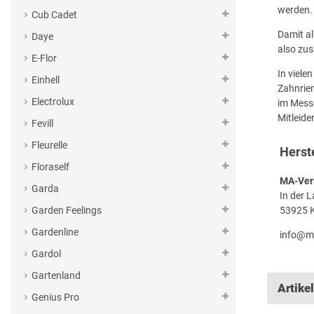
werden.
Cub Cadet
Damit al
Daye
also zus
E-Flor
In viele
Einhell
Zahnriem
Electrolux
im Messe
Mitleid
Fevill
Fleurelle
Herst
Floraself
MA-Ver
Garda
In der 
53925 K
Garden Feelings
Gardenline
info@m
Gardol
Gartenland
Artike
Genius Pro