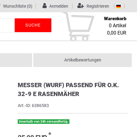
Wunschliste
(0)
Anmelden
Registrieren
Warenkorb
SUCHE
0
Artikel
0,00 EUR
Artikelbewertungen
MESSER (WURF) PASSEND FÜR O.K.
32-9 E RASENMÄHER
Art.-ID:
6386583
Innerhalb von 24h versandfertig.
*