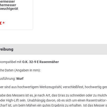
ermesser
ähermesser
swuchtgerät
€ *
reibung
kompatibel mit
O.K. 32-9 E Rasenmäher
che Daten (Angaben in mm):
usführung:
Wurf
er sind aus hochwertigem Werkzeugstahl, verschleißfest, hochwertig ge
abe des Messers ist es, je nach Art, das Gras zu schneiden oder zu mul
der High-Lift sein. Unabhängig davon, ob es sich um einen Rasentraktor 
harf ist, um beim Mähen ein gutes Ergebnis zu erhalten. Ist das Messer