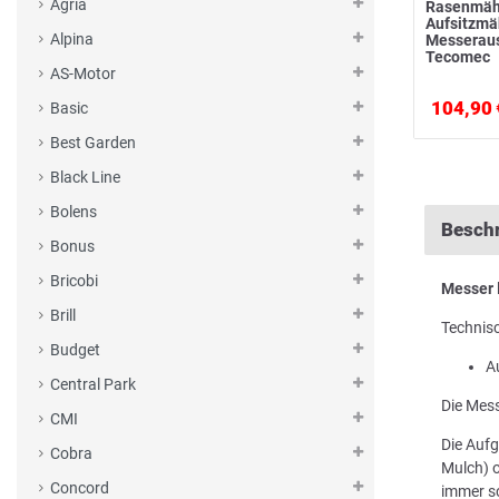
Agria
Rasenmäh
Aufsitzm
Alpina
Messerau
Tecomec
AS-Motor
104,90 
Basic
Best Garden
Black Line
Bolens
Besch
Bonus
Bricobi
Messer
Brill
Technis
Budget
A
Central Park
Die Mess
CMI
Die Aufg
Cobra
Mulch) o
Concord
immer sc