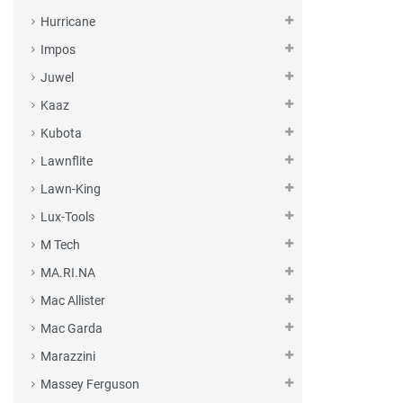
Hurricane
Impos
Juwel
Kaaz
Kubota
Lawnflite
Lawn-King
Lux-Tools
M Tech
MA.RI.NA
Mac Allister
Mac Garda
Marazzini
Massey Ferguson