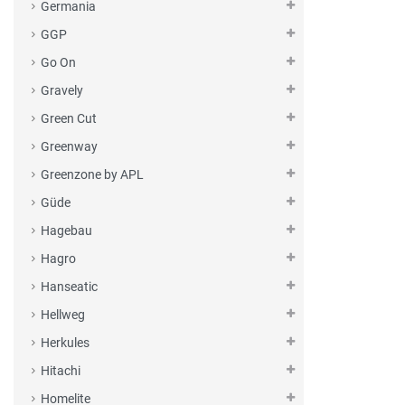
Germania
GGP
Go On
Gravely
Green Cut
Greenway
Greenzone by APL
Güde
Hagebau
Hagro
Hanseatic
Hellweg
Herkules
Hitachi
Homelite