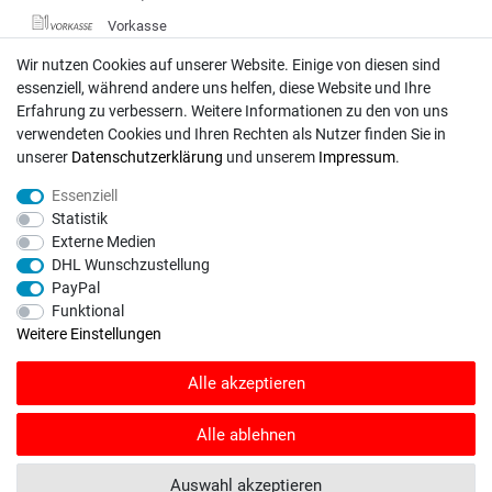
Vorkasse
DHL
Wir nutzen Cookies auf unserer Website. Einige von diesen sind
essenziell, während andere uns helfen, diese Website und Ihre
Deutsche Post
Erfahrung zu verbessern. Weitere Informationen zu den von uns
verwendeten Cookies und Ihren Rechten als Nutzer finden Sie in
Bei Fragen wenden Sie sich direkt an unser Service-Team.
unserer
Daten­schutz­erklärung
und unserem
Impressum
.
Montag - Freitag, 09:00 - 18:00
Essenziell
info@rasentraktoren-motoren.de
Statistik
Externe Medien
MA-Versand GmbH, 53925 Kall, In der Laach 1-3
DHL Wunschzustellung
PayPal
Funktional
Weitere Einstellungen
Unser Unternehmen sammelt über den unabhängigen Dienstleister
Alle akzeptieren
SHOPVOTE Bewertungen. SHOPVOTE setzt automatische und manuelle
Maßnahmen ein, um Bewertungen zu verifizieren.
Informationen zur Echtheit
von Kundenbewertungen auf SHOPVOTE finden Sie hier
.
Alle ablehnen
© Copyright 2026 | Alle Rechte vorbehalten. - Rasentraktoren-Motoren | Realisation
Auswahl akzeptieren