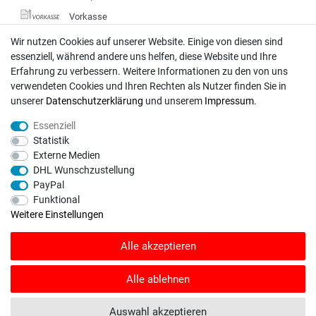
Vorkasse
DHL
Wir nutzen Cookies auf unserer Website. Einige von diesen sind
essenziell, während andere uns helfen, diese Website und Ihre
Deutsche Post
Erfahrung zu verbessern. Weitere Informationen zu den von uns
verwendeten Cookies und Ihren Rechten als Nutzer finden Sie in
Bei Fragen wenden Sie sich direkt an unser Service-Team.
unserer
Daten­schutz­erklärung
und unserem
Impressum
.
Montag - Freitag, 09:00 - 18:00
Essenziell
info@rasentraktoren-motoren.de
Statistik
Externe Medien
MA-Versand GmbH, 53925 Kall, In der Laach 1-3
DHL Wunschzustellung
PayPal
Funktional
Weitere Einstellungen
Unser Unternehmen sammelt über den unabhängigen Dienstleister
Alle akzeptieren
SHOPVOTE Bewertungen. SHOPVOTE setzt automatische und manuelle
Maßnahmen ein, um Bewertungen zu verifizieren.
Informationen zur Echtheit
von Kundenbewertungen auf SHOPVOTE finden Sie hier
.
Alle ablehnen
© Copyright 2026 | Alle Rechte vorbehalten. - Rasentraktoren-Motoren | Realisation
Auswahl akzeptieren