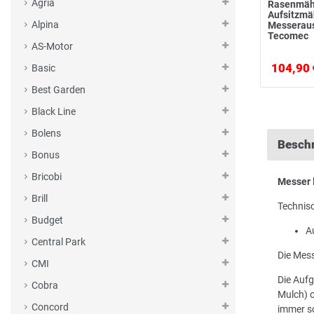
Agria
Rasenmäh
Aufsitzm
Alpina
Messerau
Tecomec
AS-Motor
104,90 
Basic
Best Garden
Black Line
Bolens
Besch
Bonus
Bricobi
Messer
Brill
Technis
Budget
A
Central Park
Die Mess
CMI
Die Aufg
Cobra
Mulch) o
Concord
immer sc