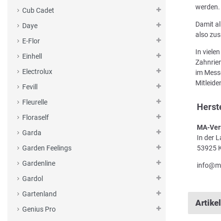
werden.
Cub Cadet
Damit al
Daye
also zus
E-Flor
In viele
Einhell
Zahnriem
Electrolux
im Messe
Mitleid
Fevill
Fleurelle
Herst
Floraself
MA-Ver
Garda
In der 
53925 K
Garden Feelings
Gardenline
info@m
Gardol
Gartenland
Artike
Genius Pro