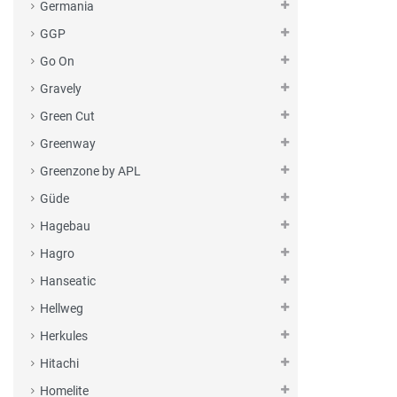
Germania
GGP
Go On
Gravely
Green Cut
Greenway
Greenzone by APL
Güde
Hagebau
Hagro
Hanseatic
Hellweg
Herkules
Hitachi
Homelite