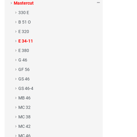
Mastercut
330 E
B 51 O
E 320
E 34-11
E 380
G 46
GF 56
GS 46
GS 46-4
MB 46
MC 32
MC 38
MC 42
MC 46