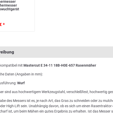
ermesser
ähermesser
swuchtgerät
€ *
reibung
kompatibel mit
Mastercut E 34-11 18B-H0E-657 Rasenmäher
che Daten (Angaben in mm):
usführung:
Wurf
er sind aus hochwertigem Werkzeugstahl, verschleißfest, hochwertig ge
abe des Messers ist es, je nach Art, das Gras zu schneiden oder zu mul
der High-Lift sein. Unabhängig davon, ob es sich um einen Rasentraktor 
harf ist, um beim Mähen ein gutes Ergebnis zu erhalten. Ist das Messer