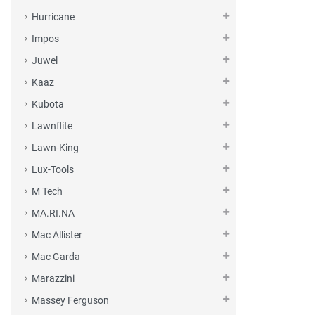
Hurricane
Impos
Juwel
Kaaz
Kubota
Lawnflite
Lawn-King
Lux-Tools
M Tech
MA.RI.NA
Mac Allister
Mac Garda
Marazzini
Massey Ferguson