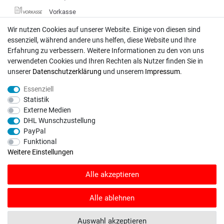
Vorkasse
DHL
Wir nutzen Cookies auf unserer Website. Einige von diesen sind
essenziell, während andere uns helfen, diese Website und Ihre
Deutsche Post
Erfahrung zu verbessern. Weitere Informationen zu den von uns
verwendeten Cookies und Ihren Rechten als Nutzer finden Sie in
Bei Fragen wenden Sie sich direkt an unser Service-Team.
unserer
Daten­schutz­erklärung
und unserem
Impressum
.
Montag - Freitag, 09:00 - 18:00
Essenziell
info@rasentraktoren-motoren.de
Statistik
Externe Medien
MA-Versand GmbH, 53925 Kall, In der Laach 1-3
DHL Wunschzustellung
PayPal
Funktional
Weitere Einstellungen
Unser Unternehmen sammelt über den unabhängigen Dienstleister
Alle akzeptieren
SHOPVOTE Bewertungen. SHOPVOTE setzt automatische und manuelle
Maßnahmen ein, um Bewertungen zu verifizieren.
Informationen zur Echtheit
von Kundenbewertungen auf SHOPVOTE finden Sie hier
.
Alle ablehnen
© Copyright 2026 | Alle Rechte vorbehalten. - Rasentraktoren-Motoren | Realisation
Auswahl akzeptieren