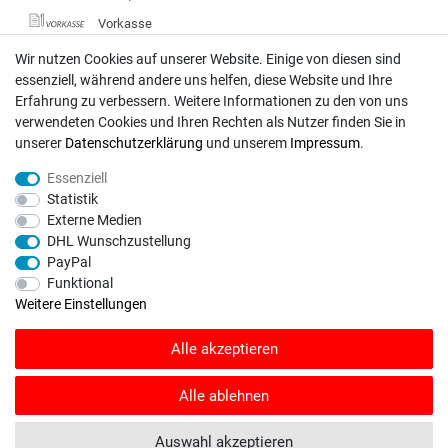
Vorkasse
DHL
Wir nutzen Cookies auf unserer Website. Einige von diesen sind
essenziell, während andere uns helfen, diese Website und Ihre
Deutsche Post
Erfahrung zu verbessern. Weitere Informationen zu den von uns
verwendeten Cookies und Ihren Rechten als Nutzer finden Sie in
Bei Fragen wenden Sie sich direkt an unser Service-Team.
unserer
Daten­schutz­erklärung
und unserem
Impressum
.
Montag - Freitag, 09:00 - 18:00
Essenziell
info@rasentraktoren-motoren.de
Statistik
Externe Medien
MA-Versand GmbH, 53925 Kall, In der Laach 1-3
DHL Wunschzustellung
PayPal
Funktional
Weitere Einstellungen
Unser Unternehmen sammelt über den unabhängigen Dienstleister
Alle akzeptieren
SHOPVOTE Bewertungen. SHOPVOTE setzt automatische und manuelle
Maßnahmen ein, um Bewertungen zu verifizieren.
Informationen zur Echtheit
von Kundenbewertungen auf SHOPVOTE finden Sie hier
.
Alle ablehnen
© Copyright 2026 | Alle Rechte vorbehalten. - Rasentraktoren-Motoren | Realisation
Auswahl akzeptieren