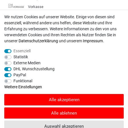
Vorkasse
DHL
Wir nutzen Cookies auf unserer Website. Einige von diesen sind
essenziell, während andere uns helfen, diese Website und Ihre
Deutsche Post
Erfahrung zu verbessern. Weitere Informationen zu den von uns
verwendeten Cookies und Ihren Rechten als Nutzer finden Sie in
Bei Fragen wenden Sie sich direkt an unser Service-Team.
unserer
Daten­schutz­erklärung
und unserem
Impressum
.
Montag - Freitag, 09:00 - 18:00
Essenziell
info@rasentraktoren-motoren.de
Statistik
Externe Medien
MA-Versand GmbH, 53925 Kall, In der Laach 1-3
DHL Wunschzustellung
PayPal
Funktional
Weitere Einstellungen
Unser Unternehmen sammelt über den unabhängigen Dienstleister
Alle akzeptieren
SHOPVOTE Bewertungen. SHOPVOTE setzt automatische und manuelle
Maßnahmen ein, um Bewertungen zu verifizieren.
Informationen zur Echtheit
von Kundenbewertungen auf SHOPVOTE finden Sie hier
.
Alle ablehnen
© Copyright 2026 | Alle Rechte vorbehalten. - Rasentraktoren-Motoren | Realisation
Auswahl akzeptieren