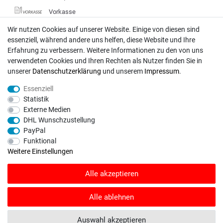
Vorkasse
DHL
Wir nutzen Cookies auf unserer Website. Einige von diesen sind
essenziell, während andere uns helfen, diese Website und Ihre
Deutsche Post
Erfahrung zu verbessern. Weitere Informationen zu den von uns
verwendeten Cookies und Ihren Rechten als Nutzer finden Sie in
Bei Fragen wenden Sie sich direkt an unser Service-Team.
unserer
Daten­schutz­erklärung
und unserem
Impressum
.
Montag - Freitag, 09:00 - 18:00
Essenziell
info@rasentraktoren-motoren.de
Statistik
Externe Medien
MA-Versand GmbH, 53925 Kall, In der Laach 1-3
DHL Wunschzustellung
PayPal
Funktional
Weitere Einstellungen
Unser Unternehmen sammelt über den unabhängigen Dienstleister
Alle akzeptieren
SHOPVOTE Bewertungen. SHOPVOTE setzt automatische und manuelle
Maßnahmen ein, um Bewertungen zu verifizieren.
Informationen zur Echtheit
von Kundenbewertungen auf SHOPVOTE finden Sie hier
.
Alle ablehnen
© Copyright 2026 | Alle Rechte vorbehalten. - Rasentraktoren-Motoren | Realisation
Auswahl akzeptieren