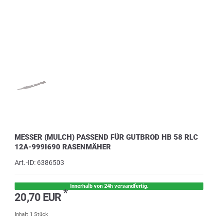
MESSER (MULCH) PASSEND FÜR GUTBROD HB 58 RLC
12A-999I690 RASENMÄHER
Art.-ID:
6386503
Innerhalb von 24h versandfertig.
*
20,70 EUR
Inhalt
1
Stück