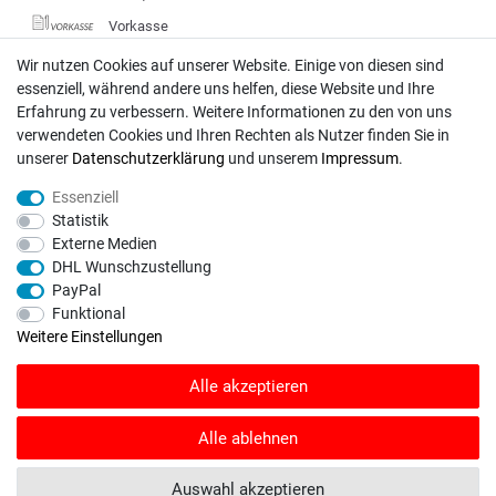
Vorkasse
DHL
Wir nutzen Cookies auf unserer Website. Einige von diesen sind
essenziell, während andere uns helfen, diese Website und Ihre
Deutsche Post
Erfahrung zu verbessern. Weitere Informationen zu den von uns
verwendeten Cookies und Ihren Rechten als Nutzer finden Sie in
Bei Fragen wenden Sie sich direkt an unser Service-Team.
unserer
Daten­schutz­erklärung
und unserem
Impressum
.
Montag - Freitag, 09:00 - 18:00
Essenziell
info@rasentraktoren-motoren.de
Statistik
Externe Medien
MA-Versand GmbH, 53925 Kall, In der Laach 1-3
DHL Wunschzustellung
PayPal
Funktional
Weitere Einstellungen
Unser Unternehmen sammelt über den unabhängigen Dienstleister
Alle akzeptieren
SHOPVOTE Bewertungen. SHOPVOTE setzt automatische und manuelle
Maßnahmen ein, um Bewertungen zu verifizieren.
Informationen zur Echtheit
von Kundenbewertungen auf SHOPVOTE finden Sie hier
.
Alle ablehnen
© Copyright 2026 | Alle Rechte vorbehalten. - Rasentraktoren-Motoren | Realisation
Auswahl akzeptieren