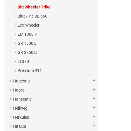
Big Wheeler Trike
Blackline BL 560
Eco Wheeler
EM 1300 P
GR 1500 E
GR 3750 B
LI 370
Premium 911
Hagebau
Hagro
Hanseatic
Hellweg
Herkules
Hitachi