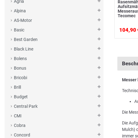
Agria
Rasenmäh
Aufsitzm
Alpina
Messerau
Tecomec
AS-Motor
104,90 
Basic
Best Garden
Black Line
Bolens
Besch
Bonus
Bricobi
Messer
Brill
Technis
Budget
A
Central Park
Die Mess
CMI
Die Aufg
Cobra
Mulch) o
Concord
immer sc