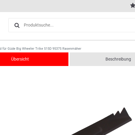
d für Güde Big Wheeler Trike 515D 95375 Rasenmäher
Übersicht
Beschreibung