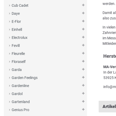
werden.
Cub Cadet
Damit al
Daye
also zus
E-Flor
In viele
Einhell
Zahnriem
Electrolux
im Messe
Mitleid
Fevill
Fleurelle
Herst
Floraself
MA-Ver
Garda
In der 
53925 K
Garden Feelings
Gardenline
info@m
Gardol
Gartenland
Artike
Genius Pro