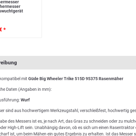
ermesser
ähermesser
swuchtgerät
€ *
reibung
kompatibel mit
Güde Big Wheeler Trike 515D 95375 Rasenmäher
che Daten (Angaben in mm):
usführung:
Wurf
er sind aus hochwertigem Werkzeugstahl, verschleißfest, hochwertig ge
abe des Messers ist es, je nach Art, das Gras zu schneiden oder zu mul
der High-Lift sein. Unabhängig davon, ob es sich um einen Rasentraktor 
harf ist, um beim Mähen ein gutes Ergebnis zu erhalten. Ist das Messer