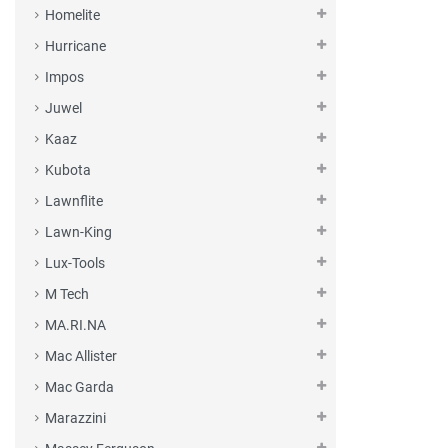
Homelite
Hurricane
Impos
Juwel
Kaaz
Kubota
Lawnflite
Lawn-King
Lux-Tools
M Tech
MA.RI.NA
Mac Allister
Mac Garda
Marazzini