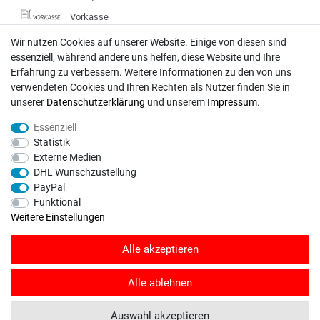
Vorkasse
DHL
Wir nutzen Cookies auf unserer Website. Einige von diesen sind
essenziell, während andere uns helfen, diese Website und Ihre
Deutsche Post
Erfahrung zu verbessern. Weitere Informationen zu den von uns
verwendeten Cookies und Ihren Rechten als Nutzer finden Sie in
Bei Fragen wenden Sie sich direkt an unser Service-Team.
unserer
Daten­schutz­erklärung
und unserem
Impressum
.
Montag - Freitag, 09:00 - 18:00
Essenziell
info@rasentraktoren-motoren.de
Statistik
Externe Medien
MA-Versand GmbH, 53925 Kall, In der Laach 1-3
DHL Wunschzustellung
PayPal
Funktional
Weitere Einstellungen
Unser Unternehmen sammelt über den unabhängigen Dienstleister
Alle akzeptieren
SHOPVOTE Bewertungen. SHOPVOTE setzt automatische und manuelle
Maßnahmen ein, um Bewertungen zu verifizieren.
Informationen zur Echtheit
von Kundenbewertungen auf SHOPVOTE finden Sie hier
.
Alle ablehnen
© Copyright 2026 | Alle Rechte vorbehalten. - Rasentraktoren-Motoren | Realisation
Auswahl akzeptieren