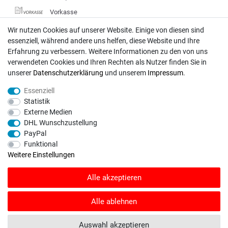
Vorkasse
DHL
Wir nutzen Cookies auf unserer Website. Einige von diesen sind
essenziell, während andere uns helfen, diese Website und Ihre
Deutsche Post
Erfahrung zu verbessern. Weitere Informationen zu den von uns
verwendeten Cookies und Ihren Rechten als Nutzer finden Sie in
Bei Fragen wenden Sie sich direkt an unser Service-Team.
unserer
Daten­schutz­erklärung
und unserem
Impressum
.
Montag - Freitag, 09:00 - 18:00
Essenziell
info@rasentraktoren-motoren.de
Statistik
Externe Medien
MA-Versand GmbH, 53925 Kall, In der Laach 1-3
DHL Wunschzustellung
PayPal
Funktional
Weitere Einstellungen
Unser Unternehmen sammelt über den unabhängigen Dienstleister
Alle akzeptieren
SHOPVOTE Bewertungen. SHOPVOTE setzt automatische und manuelle
Maßnahmen ein, um Bewertungen zu verifizieren.
Informationen zur Echtheit
von Kundenbewertungen auf SHOPVOTE finden Sie hier
.
Alle ablehnen
© Copyright 2026 | Alle Rechte vorbehalten. - Rasentraktoren-Motoren | Realisation
Auswahl akzeptieren