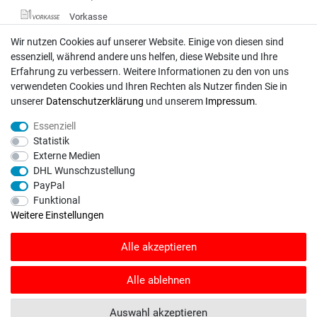
Vorkasse
DHL
Wir nutzen Cookies auf unserer Website. Einige von diesen sind
essenziell, während andere uns helfen, diese Website und Ihre
Deutsche Post
Erfahrung zu verbessern. Weitere Informationen zu den von uns
verwendeten Cookies und Ihren Rechten als Nutzer finden Sie in
Bei Fragen wenden Sie sich direkt an unser Service-Team.
unserer
Daten­schutz­erklärung
und unserem
Impressum
.
Montag - Freitag, 09:00 - 18:00
Essenziell
info@rasentraktoren-motoren.de
Statistik
Externe Medien
MA-Versand GmbH, 53925 Kall, In der Laach 1-3
DHL Wunschzustellung
PayPal
Funktional
Weitere Einstellungen
Unser Unternehmen sammelt über den unabhängigen Dienstleister
Alle akzeptieren
SHOPVOTE Bewertungen. SHOPVOTE setzt automatische und manuelle
Maßnahmen ein, um Bewertungen zu verifizieren.
Informationen zur Echtheit
von Kundenbewertungen auf SHOPVOTE finden Sie hier
.
Alle ablehnen
© Copyright 2026 | Alle Rechte vorbehalten. - Rasentraktoren-Motoren | Realisation
Auswahl akzeptieren