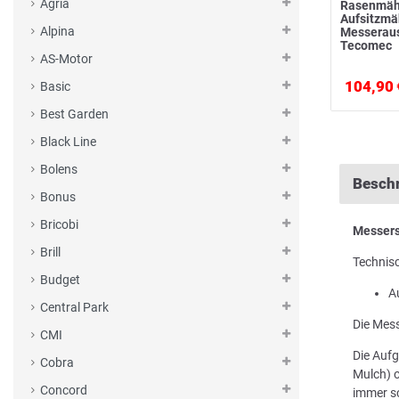
Agria
Rasenmäh
Aufsitzm
Alpina
Messerau
Tecomec
AS-Motor
104,90 
Basic
Best Garden
Black Line
Bolens
Besch
Bonus
Bricobi
Messers
Brill
Technis
Budget
A
Central Park
Die Mess
CMI
Die Aufg
Cobra
Mulch) o
Concord
immer sc