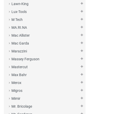
Lawn-King
Lux-Tools
M Tech
MA.RI.NA
Mac Allister
Mac Garda
Marazzini
Massey Ferguson
Mastercut
Max Bahr
Merox
Migros
Mimir
Mr. Bricolage