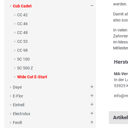
werden.
Cub Cadet
Damit al
CC 42
also zus
CC 46
In viele
CC 48
Zahnriem
CC 53
im Messe
Mitleid
CC 98
SC 100
Herst
SC 500 Z
MA-Ver
Wide Cut E-Start
In der 
53925 K
Daye
info@m
E-Flor
Einhell
Electrolux
Artike
Fevill