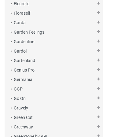
Fleurelle
Floraself
Garda
Garden Feelings
Gardenline
Gardol
Gartenland
Genius Pro
Germania
GGP
Go On
Gravely
Green Cut
Greenway
Greenzone by APL