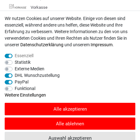
Vorkasse
DHL
Wir nutzen Cookies auf unserer Website. Einige von diesen sind
essenziell, während andere uns helfen, diese Website und Ihre
Deutsche Post
Erfahrung zu verbessern. Weitere Informationen zu den von uns
verwendeten Cookies und Ihren Rechten als Nutzer finden Sie in
Bei Fragen wenden Sie sich direkt an unser Service-Team.
unserer
Daten­schutz­erklärung
und unserem
Impressum
.
Montag - Freitag, 09:00 - 18:00
Essenziell
info@rasentraktoren-motoren.de
Statistik
Externe Medien
MA-Versand GmbH, 53925 Kall, In der Laach 1-3
DHL Wunschzustellung
PayPal
Funktional
Weitere Einstellungen
Unser Unternehmen sammelt über den unabhängigen Dienstleister
Alle akzeptieren
SHOPVOTE Bewertungen. SHOPVOTE setzt automatische und manuelle
Maßnahmen ein, um Bewertungen zu verifizieren.
Informationen zur Echtheit
von Kundenbewertungen auf SHOPVOTE finden Sie hier
.
Alle ablehnen
© Copyright 2026 | Alle Rechte vorbehalten. - Rasentraktoren-Motoren | Realisation
Auswahl akzeptieren