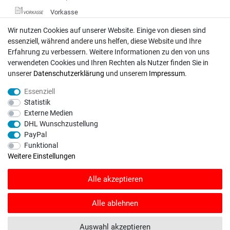
Vorkasse
DHL
Wir nutzen Cookies auf unserer Website. Einige von diesen sind
essenziell, während andere uns helfen, diese Website und Ihre
Deutsche Post
Erfahrung zu verbessern. Weitere Informationen zu den von uns
verwendeten Cookies und Ihren Rechten als Nutzer finden Sie in
Bei Fragen wenden Sie sich direkt an unser Service-Team.
unserer
Daten­schutz­erklärung
und unserem
Impressum
.
Montag - Freitag, 09:00 - 18:00
Essenziell
info@rasentraktoren-motoren.de
Statistik
Externe Medien
MA-Versand GmbH, 53925 Kall, In der Laach 1-3
DHL Wunschzustellung
PayPal
Funktional
Weitere Einstellungen
Unser Unternehmen sammelt über den unabhängigen Dienstleister
Alle akzeptieren
SHOPVOTE Bewertungen. SHOPVOTE setzt automatische und manuelle
Maßnahmen ein, um Bewertungen zu verifizieren.
Informationen zur Echtheit
von Kundenbewertungen auf SHOPVOTE finden Sie hier
.
Alle ablehnen
© Copyright 2026 | Alle Rechte vorbehalten. - Rasentraktoren-Motoren | Realisation
Auswahl akzeptieren