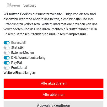
Vorkasse
DHL
Wir nutzen Cookies auf unserer Website. Einige von diesen sind
essenziell, während andere uns helfen, diese Website und Ihre
Deutsche Post
Erfahrung zu verbessern. Weitere Informationen zu den von uns
verwendeten Cookies und Ihren Rechten als Nutzer finden Sie in
Bei Fragen wenden Sie sich direkt an unser Service-Team.
unserer
Daten­schutz­erklärung
und unserem
Impressum
.
Montag - Freitag, 09:00 - 18:00
Essenziell
info@rasentraktoren-motoren.de
Statistik
Externe Medien
MA-Versand GmbH, 53925 Kall, In der Laach 1-3
DHL Wunschzustellung
PayPal
Funktional
Weitere Einstellungen
Unser Unternehmen sammelt über den unabhängigen Dienstleister
Alle akzeptieren
SHOPVOTE Bewertungen. SHOPVOTE setzt automatische und manuelle
Maßnahmen ein, um Bewertungen zu verifizieren.
Informationen zur Echtheit
von Kundenbewertungen auf SHOPVOTE finden Sie hier
.
Alle ablehnen
© Copyright 2026 | Alle Rechte vorbehalten. - Rasentraktoren-Motoren | Realisation
Auswahl akzeptieren