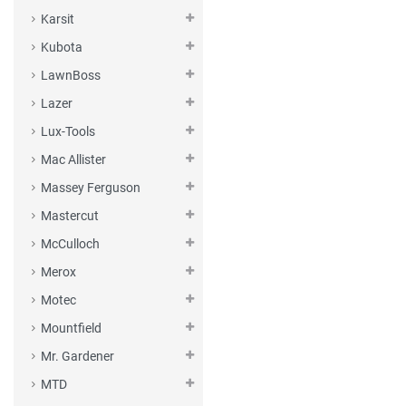
Karsit
Kubota
LawnBoss
Lazer
Lux-Tools
Mac Allister
Massey Ferguson
Mastercut
McCulloch
Merox
Motec
Mountfield
Mr. Gardener
MTD