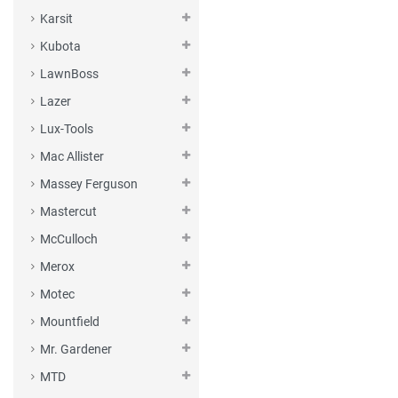
Karsit
Kubota
LawnBoss
Lazer
Lux-Tools
Mac Allister
Massey Ferguson
Mastercut
McCulloch
Merox
Motec
Mountfield
Mr. Gardener
MTD