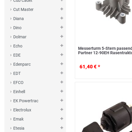
Cub Cadet
Cut Master
Diana
Dino
Dolmar
Echo
Messerturm 5-Stern passend
Partner 12-90EH Rasentrakt
EDE
Edenparc
61,40 € *
EDT
EFCO
Einhell
EK Powertrac
Electrolux
Emak
Etesia