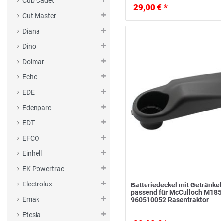
Cub Cadet
29,00 € *
Cut Master
Diana
Dino
Dolmar
Echo
EDE
Edenparc
EDT
EFCO
Einhell
EK Powertrac
Electrolux
Batteriedeckel mit Getränke
passend für McCulloch M1
Emak
960510052 Rasentraktor
Etesia