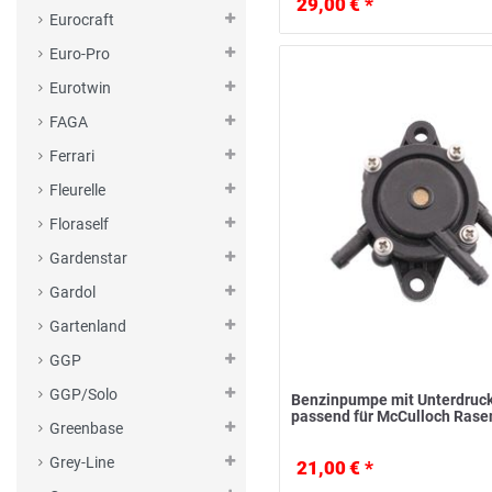
29,00 € *
Eurocraft
Euro-Pro
Eurotwin
FAGA
Ferrari
Fleurelle
Floraself
Gardenstar
Gardol
Gartenland
GGP
GGP/Solo
Benzinpumpe mit Unterdruck
passend für McCulloch Rase
Greenbase
Grey-Line
21,00 € *