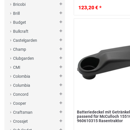
Bricobi
123,20 € *
Brill
Budget
Bullcraft
Castelgarden
Champ
Clubgarden
CMI
Colombia
Columbia
Concord
Cooper
Batteriedeckel mit Getränke
Craftsman
passend für McCulloch 155
960610315 Rasentraktor
Crossjet