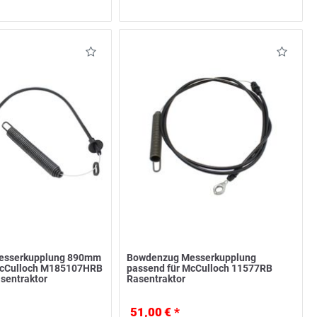
esserkupplung 890mm
Bowdenzug Messerkupplung
McCulloch M185107HRB
passend für McCulloch 11577RB
sentraktor
Rasentraktor
51,00 € *