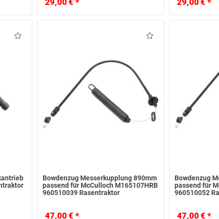
29,00 € *
29,00 € *
antrieb
Bowdenzug Messerkupplung 890mm
Bowdenzug M
ntraktor
passend für McCulloch M165107HRB
passend für 
960510039 Rasentraktor
960510052 Ra
47,00 € *
47,00 € *