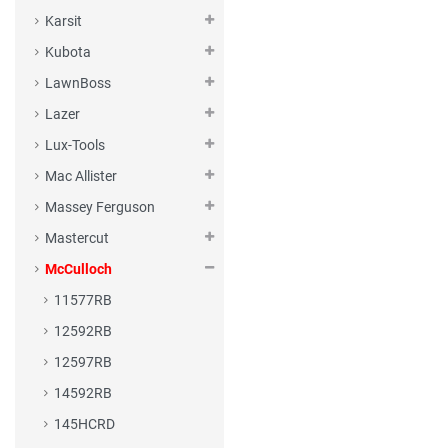
Karsit
Kubota
LawnBoss
Lazer
Lux-Tools
Mac Allister
Massey Ferguson
Mastercut
McCulloch
11577RB
12592RB
12597RB
14592RB
145HCRD