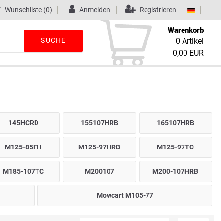
Wunschliste
(0)
Anmelden
Registrieren
Warenkorb
SUCHE
0
Artikel
0,00 EUR
145HCRD
155107HRB
165107HRB
M125-85FH
M125-97HRB
M125-97TC
M185-107TC
M200107
M200-107HRB
Mowcart M105-77