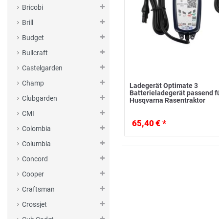
Bricobi
Brill
Budget
Bullcraft
Castelgarden
Champ
Ladegerät Optimate 3
Batterieladegerät passend f
Clubgarden
Husqvarna Rasentraktor
CMI
65,40 € *
Colombia
Columbia
Concord
Cooper
Craftsman
Crossjet