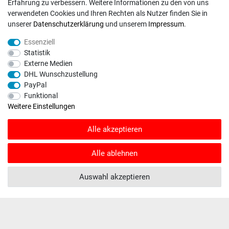
Erfahrung zu verbessern. Weitere Informationen zu den von uns
Vorkasse
verwendeten Cookies und Ihren Rechten als Nutzer finden Sie in
DHL
unserer
Daten­schutz­erklärung
und unserem
Impressum
.
Deutsche Post
Essenziell
Statistik
Bei Fragen wenden Sie sich direkt an unser Service-Team.
Externe Medien
DHL Wunschzustellung
Montag - Freitag, 09:00 - 18:00
PayPal
info@rasentraktoren-motoren.de
Funktional
Weitere Einstellungen
MA-Versand GmbH, 53925 Kall, In der Laach 1-3
Alle akzeptieren
Alle ablehnen
Unser Unternehmen sammelt über den unabhängigen Dienstleister
SHOPVOTE Bewertungen. SHOPVOTE setzt automatische und manuelle
Auswahl akzeptieren
Maßnahmen ein, um Bewertungen zu verifizieren.
Informationen zur Echtheit
von Kundenbewertungen auf SHOPVOTE finden Sie hier
.
© Copyright 2026 | Alle Rechte vorbehalten. - Rasentraktoren-Motoren | Realisation
colornativ /