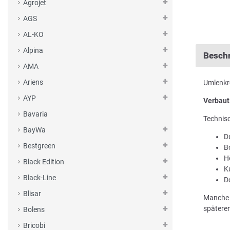
Agrojet
AGS
AL-KO
Alpina
Besch
AMA
Ariens
Umlenkr
AYP
Verbaut
Bavaria
Technis
BayWa
D
Bestgreen
B
H
Black Edition
K
Black-Line
D
Blisar
Manche 
späteren
Bolens
Bricobi