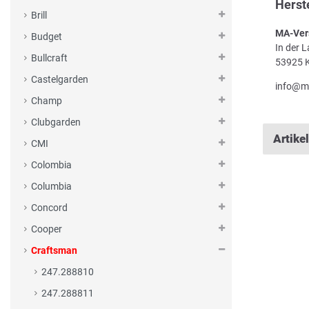
Herst
Brill
MA-Ver
Budget
In der 
Bullcraft
53925 K
Castelgarden
info@m
Champ
Clubgarden
Artike
CMI
Colombia
Columbia
Concord
Cooper
Craftsman
247.288810
247.288811