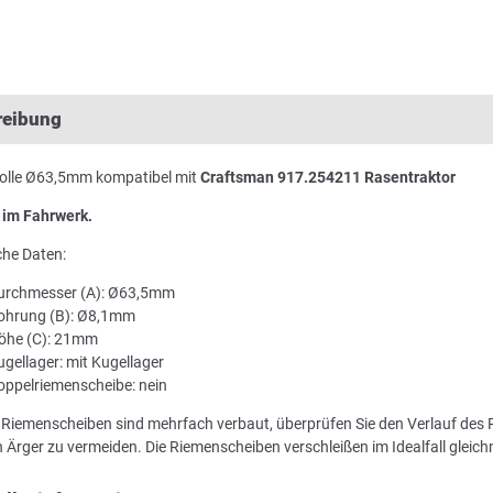
reibung
olle Ø63,5mm kompatibel mit
Craftsman 917.254211 Rasentraktor
 im Fahrwerk.
che Daten:
urchmesser (A): Ø63,5mm
ohrung (B): Ø8,1mm
öhe (C): 21mm
ugellager: mit Kugellager
oppelriemenscheibe: nein
Riemenscheiben sind mehrfach verbaut, überprüfen Sie den Verlauf des
 Ärger zu vermeiden. Die Riemenscheiben verschleißen im Idealfall gleich