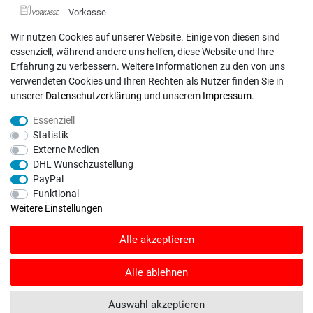
Vorkasse
DHL
Wir nutzen Cookies auf unserer Website. Einige von diesen sind
essenziell, während andere uns helfen, diese Website und Ihre
Deutsche Post
Erfahrung zu verbessern. Weitere Informationen zu den von uns
verwendeten Cookies und Ihren Rechten als Nutzer finden Sie in
Bei Fragen wenden Sie sich direkt an unser Service-Team.
unserer
Daten­schutz­erklärung
und unserem
Impressum
.
Montag - Freitag, 09:00 - 18:00
Essenziell
info@rasentraktoren-motoren.de
Statistik
Externe Medien
MA-Versand GmbH, 53925 Kall, In der Laach 1-3
DHL Wunschzustellung
PayPal
Funktional
Weitere Einstellungen
Unser Unternehmen sammelt über den unabhängigen Dienstleister
Alle akzeptieren
SHOPVOTE Bewertungen. SHOPVOTE setzt automatische und manuelle
Maßnahmen ein, um Bewertungen zu verifizieren.
Informationen zur Echtheit
von Kundenbewertungen auf SHOPVOTE finden Sie hier
.
Alle ablehnen
© Copyright 2026 | Alle Rechte vorbehalten. - Rasentraktoren-Motoren | Realisation
Auswahl akzeptieren