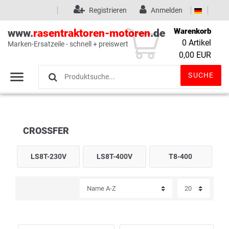
Registrieren
Anmelden
Warenkorb
www.
rasentraktoren-motoren
.de
0
Artikel
Marken-Ersatzeile - schnell + preiswert
Wunschliste
(0)
0,00 EUR
SUCHE
CROSSFER
LS8T-230V
LS8T-400V
T8-400