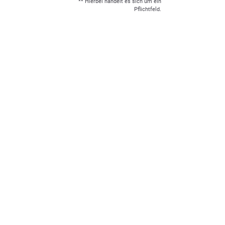
** Hierbei handelt es sich um ein
Pflichtfeld.