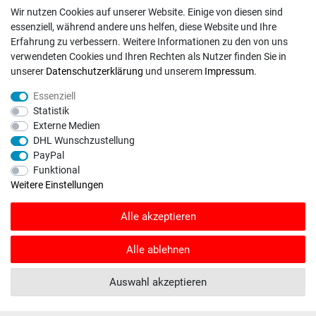
Impressum
Wir nutzen Cookies auf unserer Website. Einige von diesen sind
essenziell, während andere uns helfen, diese Website und Ihre
Erfahrung zu verbessern. Weitere Informationen zu den von uns
verwendeten Cookies und Ihren Rechten als Nutzer finden Sie in
unserer
Daten­schutz­erklärung
und unserem
Impressum
.
INFORMATIONEN
Essenziell
Kontakt
Statistik
Fragen und Antworten
Externe Medien
Unternehmen
DHL Wunschzustellung
PayPal
Versand
Funktional
Zahlungsweisen
Weitere Einstellungen
Alle akzeptieren
ZAHLUNGSARTEN / VERSAND
Alle ablehnen
Paypal
VISA / Mastercard
Auswahl akzeptieren
Vorkasse
DHL