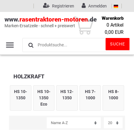
Registrieren
Anmelden
Warenkorb
www.
rasentraktoren-motoren
.de
0
Artikel
Marken-Ersatzeile - schnell + preiswert
Wunschliste
(0)
0,00 EUR
SUCHE
HOLZKRAFT
HS 10-
HS 10-
HS 12-
HS 7-
HS 8-
1350
1350
1350
1000
1000
Eco