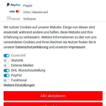
Paypal
VISA / Mastercard
Vorkasse
DHL
Wir nutzen Cookies auf unserer Website. Einige von diesen sind
essenziell, während andere uns helfen, diese Website und Ihre
Deutsche Post
Erfahrung zu verbessern. Weitere Informationen zu den von uns
verwendeten Cookies und Ihren Rechten als Nutzer finden Sie in
Bei Fragen wenden Sie sich direkt an unser Service-Team.
unserer
Daten­schutz­erklärung
und unserem
Impressum
.
Montag - Freitag, 09:00 - 18:00
Essenziell
info@rasentraktoren-motoren.de
Statistik
Externe Medien
MA-Versand GmbH, 53925 Kall, In der Laach 1-3
DHL Wunschzustellung
PayPal
Funktional
Weitere Einstellungen
Unser Unternehmen sammelt über den unabhängigen Dienstleister
Alle akzeptieren
SHOPVOTE Bewertungen. SHOPVOTE setzt automatische und manuelle
Maßnahmen ein, um Bewertungen zu verifizieren.
Informationen zur Echtheit
von Kundenbewertungen auf SHOPVOTE finden Sie hier
.