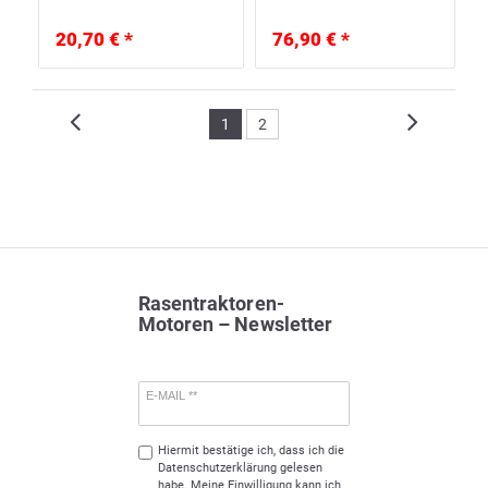
20,70 € *
76,90 € *
1
2
Rasentraktoren-
Motoren – Newsletter
E-MAIL **
Hiermit bestätige ich, dass ich die
Daten­schutz­erklärung
gelesen
habe. Meine Einwilligung kann ich