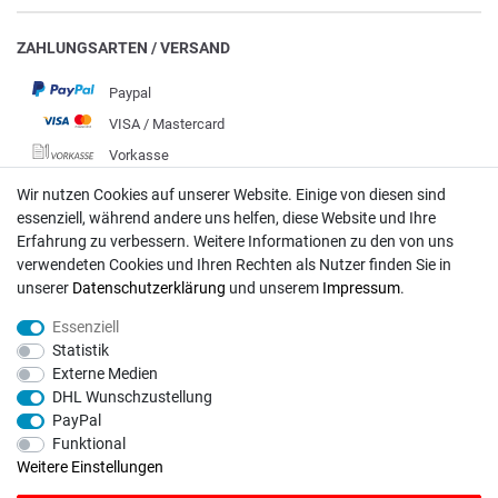
ZAHLUNGSARTEN / VERSAND
Paypal
VISA / Mastercard
Vorkasse
DHL
Wir nutzen Cookies auf unserer Website. Einige von diesen sind
essenziell, während andere uns helfen, diese Website und Ihre
Deutsche Post
Erfahrung zu verbessern. Weitere Informationen zu den von uns
verwendeten Cookies und Ihren Rechten als Nutzer finden Sie in
Bei Fragen wenden Sie sich direkt an unser Service-Team.
unserer
Daten­schutz­erklärung
und unserem
Impressum
.
Montag - Freitag, 09:00 - 18:00
Essenziell
info@rasentraktoren-motoren.de
Statistik
Externe Medien
MA-Versand GmbH, 53925 Kall, In der Laach 1-3
DHL Wunschzustellung
PayPal
Funktional
Weitere Einstellungen