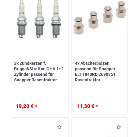
3x Zündkerzen f.
4x Abscherbolzen
Briggs&Stratton OHV 1+2
passend für Snapper
Zylinder passend für
ELT1840RD 2690851
Snapper Rasentraktor
Rasentraktor
19,20 € *
11,30 € *