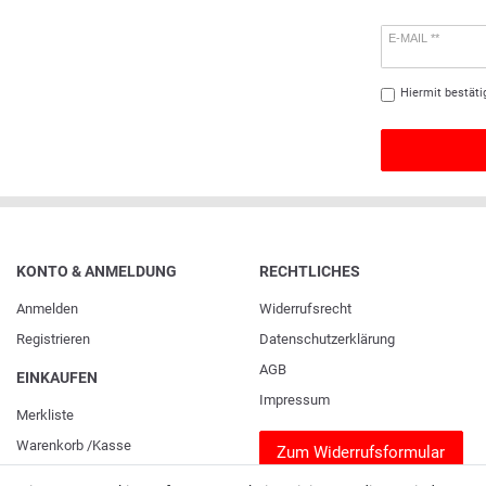
E-MAIL **
Hiermit bestäti
KONTO & ANMELDUNG
RECHTLICHES
Anmelden
Widerrufs­recht
Registrieren
Daten­schutz­erklärung
AGB
EINKAUFEN
Impressum
Merkliste
Warenkorb
/
Kasse
Zum Widerrufsformular