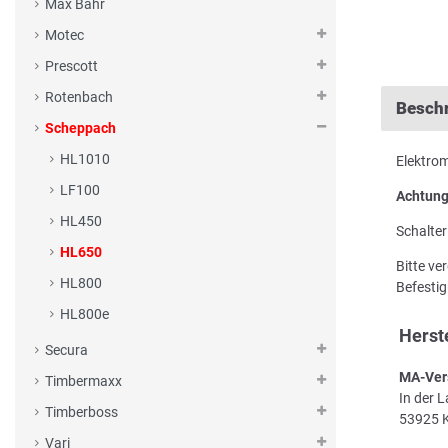
Max Bahr
Motec
Prescott
Rotenbach
Besch
Scheppach
HL1010
Elektro
LF100
Achtung
HL450
Schalter
HL650
Bitte ve
HL800
Befesti
HL800e
Herst
Secura
MA-Ver
Timbermaxx
In der 
Timberboss
53925 K
Vari