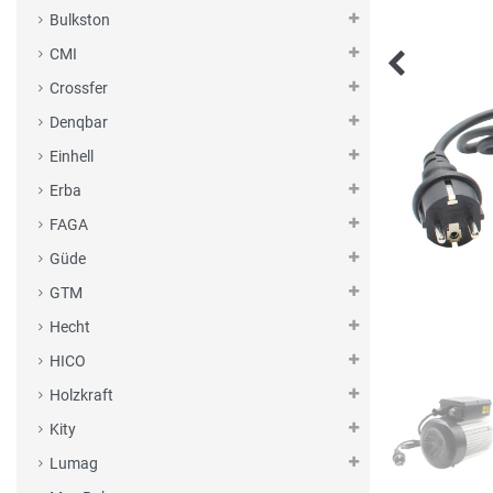
Bulkston
CMI
Crossfer
Denqbar
Einhell
Erba
FAGA
Güde
GTM
Hecht
HICO
Holzkraft
Kity
Lumag